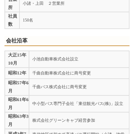
小諸・上田 ２営業所
所
社員
150名
数
会社沿革
大正15年
小池自動車株式会社設立
10月
昭和12年
千曲自動車株式会社に商号変更
昭和57年6
千曲バス株式会社に商号変更
月
昭和61年6
中小型バス専門子会社「東信観光バス(株)」設立
月
昭和63年3
株式会社グリーンキャブ経営参加
月