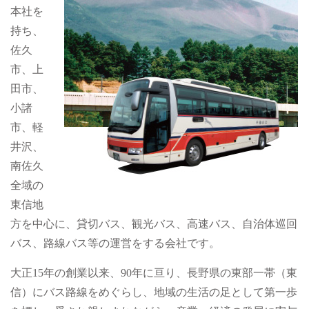
本社を
持ち、
佐久
市、上
田市、
小諸
市、軽
井沢、
南佐久
全域の
東信地
方を中心に、貸切バス、観光バス、高速バス、自治体巡回
バス、路線バス等の運営をする会社です。
大正15年の創業以来、90年に亘り、長野県の東部一帯（東
信）にバス路線をめぐらし、地域の生活の足として第一歩