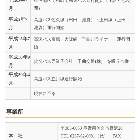
平成3年7
東信地区で初めて高速バス運行開始（小諸～池袋
月
間）
平成5年7
高速バス佐久線（臼田～池袋）・上田線（上田～
月
池袋）運行開始
平成15年7
高速バス京都・大阪線「千曲川ライナー」運行開
月
始
平成16年9
貸切バス専業子会社「千曲交通(株)」を吸収合併
月
平成20年4
高速バス立川線運行開始
月
現在に至る
事業所
〒385-0053 長野県佐久市野沢20
本 社
TEL 0267-62-0081（代） FAX