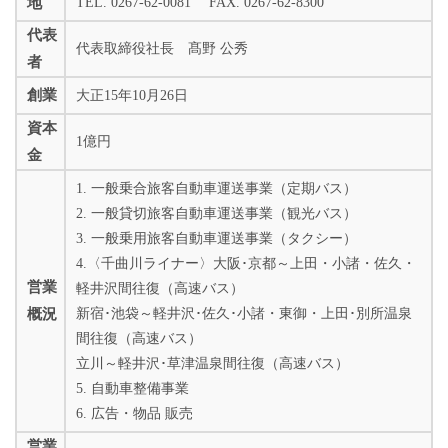
地
TEL. 0267-62-0081 FAX. 0267-62-8300
代表
代表取締役社長 髙野 公秀
者
創業
大正15年10月26日
資本
1億円
金
1. 一般乗合旅客自動車運送事業（定期バス）
2. 一般貸切旅客自動車運送事業（観光バス）
3. 一般乗用旅客自動車運送事業（タクシー）
4.〈千曲川ライナー〉大阪･京都～上田・小諸・佐久・
営業
軽井沢間往復（高速バス）
概況
新宿･池袋～軽井沢･佐久･小諸・東御・上田･別所温泉
間往復（高速バス）
立川～軽井沢･草津温泉間往復（高速バス）
5. 自動車整備事業
6. 広告・物品 販売
営業