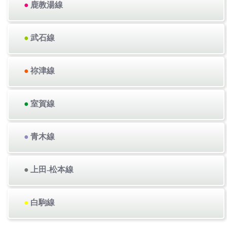
●
鹿教湯線
●
武石線
●
祢津線
●
室賀線
●
青木線
●
上田-松本線
●
白駒線