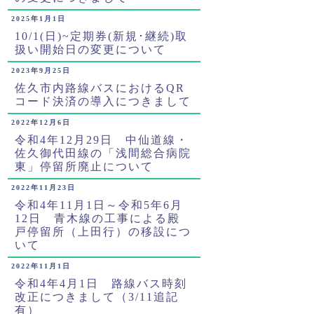
2025年1月1日
10/1(日)~定期券(新規･継続)取
扱い開始日の変更について
2023年9月25日
佐久市内路線バスにおけるQR
コード決済の導入につきまして
2022年12月6日
令和4年12月29日 中仙道線・
佐久御代田線の「浅間総合病院
東」停留所廃止について
2022年11月23日
令和4年11月1日～令和5年6月
12日 青木線の工事による殿
戸停留所（上田行）の移設につ
いて
2022年11月1日
令和4年4月1日 路線バス時刻
改正につきまして（3/11追記
有）