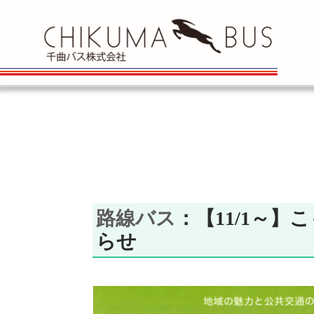
路線バス
：【11/1～
らせ