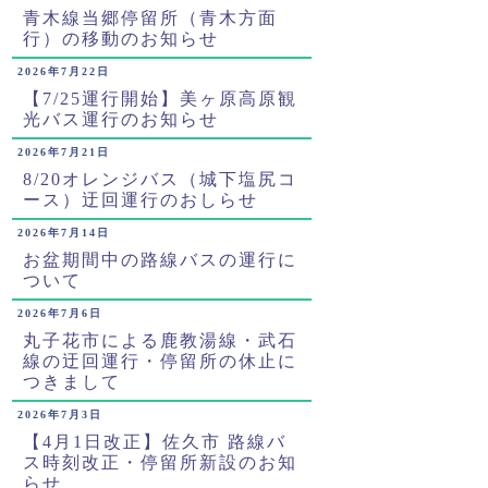
青木線当郷停留所（青木方面
行）の移動のお知らせ
2026年7月22日
【7/25運行開始】美ヶ原高原観
光バス運行のお知らせ
2026年7月21日
8/20オレンジバス（城下塩尻コ
ース）迂回運行のおしらせ
2026年7月14日
お盆期間中の路線バスの運行に
ついて
2026年7月6日
丸子花市による鹿教湯線・武石
線の迂回運行・停留所の休止に
つきまして
2026年7月3日
【4月1日改正】佐久市 路線バ
ス時刻改正・停留所新設のお知
らせ