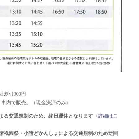
割引300円
ス車内で販売。（現金決済のみ）
りによる交通規制のため、終日運休となります
〈
詳細はこ
）は小諸祇園祭・小諸どかんしょによる交通規制のため迂回