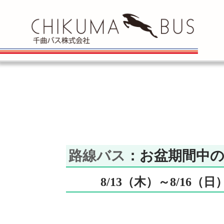
路線バス
：お盆期間中
8/13（木）～8/16