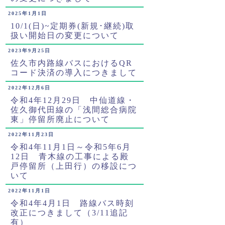
2025年1月1日
10/1(日)~定期券(新規･継続)取
扱い開始日の変更について
2023年9月25日
佐久市内路線バスにおけるQR
コード決済の導入につきまして
2022年12月6日
令和4年12月29日 中仙道線・
佐久御代田線の「浅間総合病院
東」停留所廃止について
2022年11月23日
令和4年11月1日～令和5年6月
12日 青木線の工事による殿
戸停留所（上田行）の移設につ
いて
2022年11月1日
令和4年4月1日 路線バス時刻
改正につきまして（3/11追記
有）