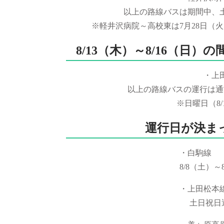
以上の路線バスは期間中、
※軽井沢病院～高校東は7月28日（
8/13（木）～8/16（日
・上
以上の路線バスの運行は通
※日曜日（8
運行日が決ま
・
8/8（土）～
・上
土日祝日運行