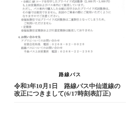
路線バス
令和3年10月1日 路線バス中仙道線の
改正につきまして(6/17時刻表訂正)