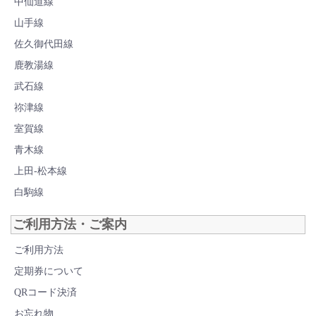
中仙道線
山手線
佐久御代田線
鹿教湯線
武石線
祢津線
室賀線
青木線
上田-松本線
白駒線
ご利用方法・ご案内
ご利用方法
定期券について
QRコード決済
お忘れ物