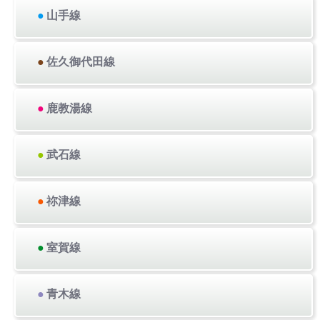
●
山手線
●
佐久御代田線
●
鹿教湯線
●
武石線
●
祢津線
●
室賀線
●
青木線