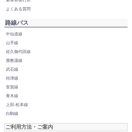
乗車券発行所
よくある質問
路線バス
中仙道線
山手線
佐久御代田線
鹿教湯線
武石線
祢津線
室賀線
青木線
上田-松本線
白駒線
ご利用方法・ご案内