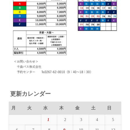
更新カレンダー
月
火
水
木
金
土
日
1
2
3
4
5