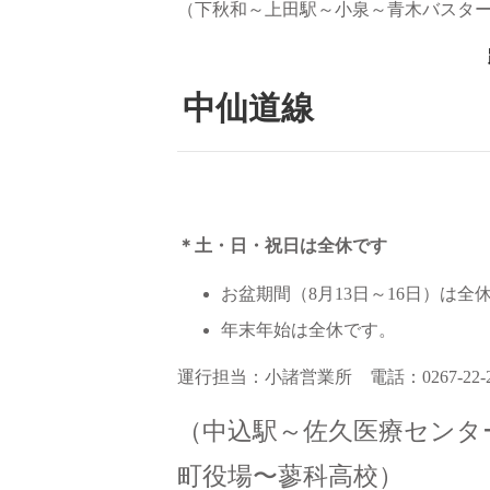
（下秋和～上田駅～小泉～青木バスタ
中仙道線
＊土・日・祝日は全休です
お盆期間（8月13日～16日）は全
年末年始は全休です。
運行担当：小諸営業所 電話：0267-22-
（中込駅～佐久医療センタ
町役場〜蓼科高校）