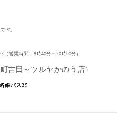
休です。
63（営業時間：8時40分～20時00分）
～町吉田～ツルヤかのう店）
路線バス25