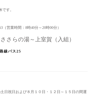
全休です。
63（営業時間：8時40分～20時00分）
～ささらの湯～上室賀（入組）
路線バス25
の土日祝日および８月１０日・１２日～１５日の間運