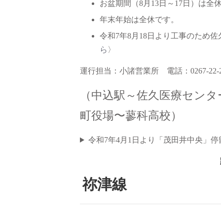
お盆期間（8月13日～17日）は全
年末年始は全休です。
令和7年8月18日より工事のため
ら
〉
運行担当：小諸営業所 電話：0267-22-
（中込駅～佐久医療センタ
町役場〜蓼科高校）
令和7年4月1日より「茂田井中央」
祢津線