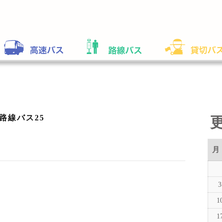
路線バス25
月
3
1
1