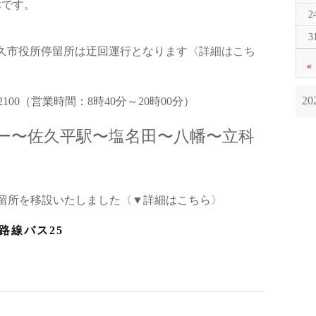
休です。
2
3
佐久市役所停留所は迂回運行となります〈
詳細はこち
«
2
2100（営業時間：8時40分～20時00分）
ー〜佐久平駅〜塩名田〜八幡〜立科
停留所を移設いたしました〈▼詳細はこちら〉
路線バス25