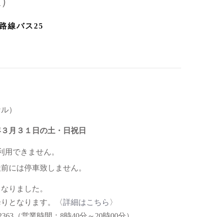
駅）
路線バス25
ナル）
年３月３１日の土・日祝日
利用できません。
社前には停車致しません。
となりました。
りとなります。〈
詳細はこちら
〉
2363（営業時間：8時40分～20時00分）