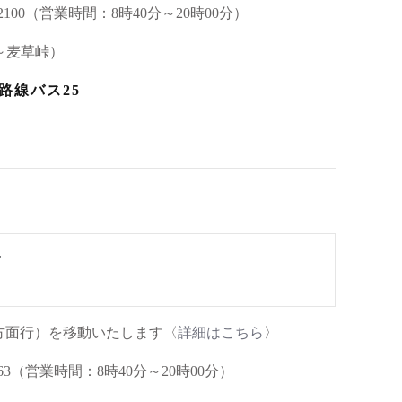
2100（営業時間：8時40分～20時00分）
～麦草峠）
路線バス25


木方面行）を移動いたします〈
詳細はこちら
〉
63（営業時間：8時40分～20時00分）