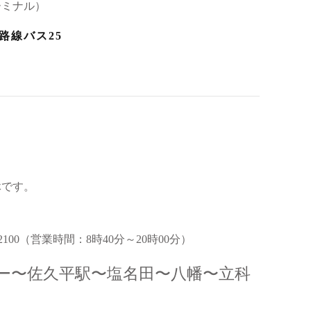
ーミナル）
路線バス25
休です。
2100（営業時間：8時40分～20時00分）
ー〜佐久平駅〜塩名田〜八幡〜立科