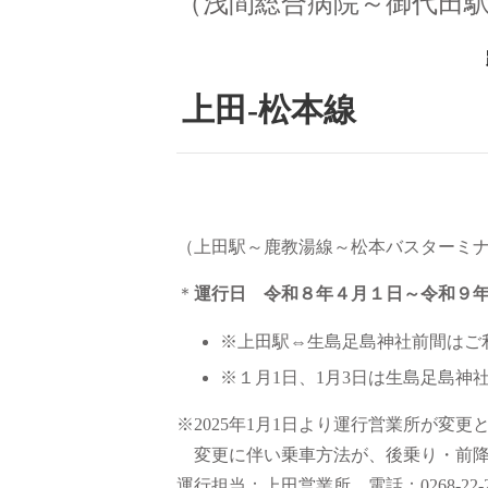
（浅間総合病院～御代田
上田-松本線
（上田駅～鹿教湯線～松本バスターミ
＊
運行日 令和８年４月１日～令和９
※上田駅⇔生島足島神社前間はご
※１月1日、1月3日は生島足島神
※2025年1月1日より運行営業所が変更
変更に伴い乗車方法が、後乗り・前降
運行担当：上田営業所 電話：0268-22-