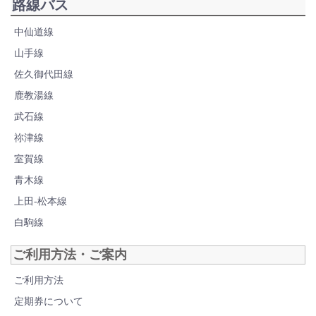
路線バス
中仙道線
山手線
佐久御代田線
鹿教湯線
武石線
祢津線
室賀線
青木線
上田-松本線
白駒線
ご利用方法・ご案内
ご利用方法
定期券について