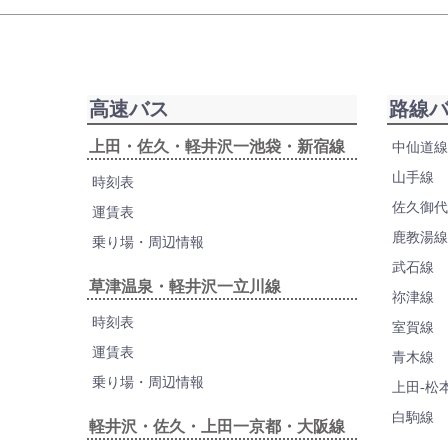
高速バス
路線
上田・佐久・軽井沢一池袋・新宿線
中仙道線
山手線
時刻表
佐久御代
運賃表
鹿教湯線
乗り場・周辺情報
武石線
草津温泉・軽井沢一立川線
祢津線
時刻表
室賀線
運賃表
青木線
乗り場・周辺情報
上田-松
白駒線
軽井沢・佐久・上田一京都・大阪線